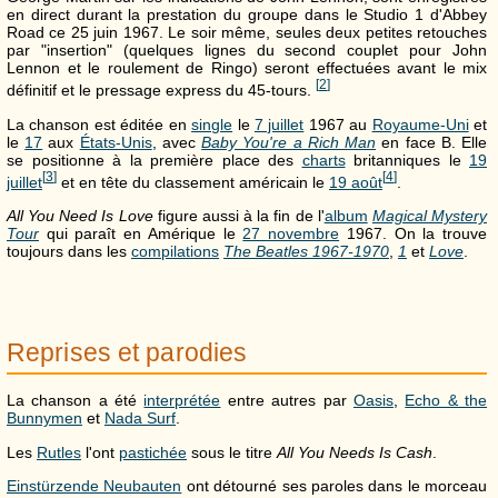
en direct durant la prestation du groupe dans le Studio 1 d'Abbey
Road ce 25 juin 1967. Le soir même, seules deux petites retouches
par "insertion" (quelques lignes du second couplet pour John
Lennon et le roulement de Ringo) seront effectuées avant le mix
[
2
]
définitif et le pressage express du 45-tours.
La chanson est éditée en
single
le
7 juillet
1967 au
Royaume-Uni
et
le
17
aux
États-Unis
, avec
Baby You're a Rich Man
en face B. Elle
se positionne à la première place des
charts
britanniques le
19
[
3
]
[
4
]
juillet
et en tête du classement américain le
19 août
.
All You Need Is Love
figure aussi à la fin de l'
album
Magical Mystery
Tour
qui paraît en Amérique le
27 novembre
1967. On la trouve
toujours dans les
compilations
The Beatles 1967-1970
,
1
et
Love
.
Reprises et parodies
La chanson a été
interprétée
entre autres par
Oasis
,
Echo & the
Bunnymen
et
Nada Surf
.
Les
Rutles
l'ont
pastichée
sous le titre
All You Needs Is Cash
.
Einstürzende Neubauten
ont détourné ses paroles dans le morceau