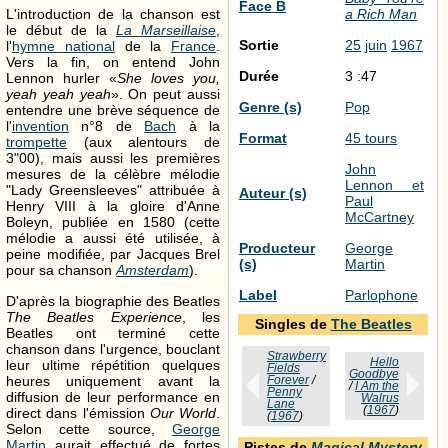
Face B
a Rich Man
L'introduction de la chanson est
le début de la
La Marseillaise
,
Sortie
25
juin
1967
l'
hymne national
de la
France
.
Vers la fin, on entend John
Durée
3 :47
Lennon hurler «
She loves you,
yeah yeah yeah
». On peut aussi
Genre (s)
Pop
entendre une brève séquence de
l'
invention
n°8 de
Bach
à la
Format
45 tours
trompette
(aux alentours de
3"00), mais aussi les premières
John
mesures de la célèbre mélodie
Lennon et
"Lady Greensleeves" attribuée à
Auteur (s)
Paul
Henry VIII à la gloire d'Anne
McCartney
Boleyn, publiée en 1580 (cette
mélodie a aussi été utilisée, à
Producteur
George
peine modifiée, par Jacques Brel
(s)
Martin
pour sa chanson
Amsterdam
).
Label
Parlophone
D'après la biographie des Beatles
The Beatles Experience
, les
Singles de
The Beatles
Beatles ont terminé cette
chanson dans l'urgence, bouclant
Strawberry
Hello
leur ultime répétition quelques
Fields
Goodbye
heures uniquement avant la
Forever
/
/
I Am the
Penny
diffusion de leur performance en
Walrus
Lane
(
1967
)
direct dans l'émission
Our World
.
(
1967
)
Selon cette source,
George
Martin
aurait effectué de fortes
Pistes de
Magical Mystery