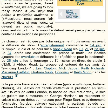
pressions sur le groupe, disant
Tour
«
Gentlemen, we are going to look
really
foolish if you play
that
Baby
You're a
before a worldwide audience.
»
Rich Man
(«Messieurs, nous aurons l'air
vraiment
idiots si vous jouez
ça
devant un public mondial»),
conscient du fait que le moindre défaut serait perçu par plusieurs
centaines de millions de personnes.
La chanson est rédigée par John uniquement trois semaines avant
la diffusion du show. L'
enregistrement
commence le
14 juin
à
l'Olympic Studio et se poursuit à
Abbey Road
les
19
,
21
et
23 juin
.
Le
24
, après une conférence de presse le matin, les Beatles
ajoutent des
overdubs
et débutent les répétitions pour le lendemain.
Le
25 juin
a lieu le tournage de l'émission en direct du studio 1
d'EMI, à Abbey Road. Le groupe est entouré de ses amis du
"swinging London" :
Eric Clapton
,
Mick Jagger
,
Keith Richards
,
Marianne Faithfull
,
Graham Nash
,
Donovan
et
Keith Moon
dans les
[
1
]
chœurs
.
Si la piste de base a été préenregistrée (guitare rythmique, batterie,
chœurs), les Beatles ont décidé d'effectuer la prestation en
semi-
live
: la voix de John Lennon, la basse de Paul McCartney, le solo
de guitare sur 4 mesures de George Harrison, un roulement de
caisse claire au début du morceau pour Ringo Starr, et évidemment,
l'orchestre (cordes, cuivres) exécutant la partition rédigée par
George Martin sur les indications de John Lennon, sont enregistrés