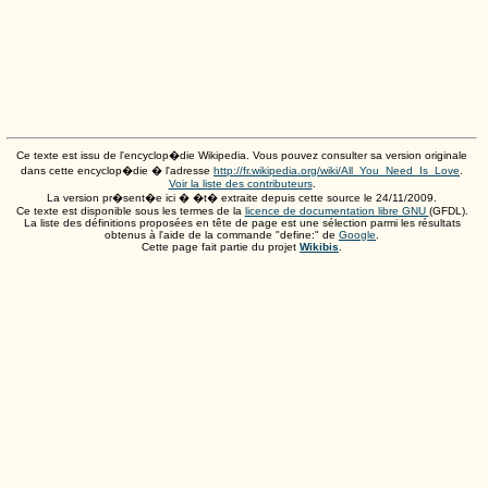
Ce texte est issu de l'encyclop�die Wikipedia. Vous pouvez consulter sa version originale
dans cette encyclop�die � l'adresse
http://fr.wikipedia.org/wiki/All_You_Need_Is_Love
.
Voir la liste des contributeurs
.
La version pr�sent�e ici � �t� extraite depuis cette source le
24/11/2009
.
Ce texte est disponible sous les termes de la
licence de documentation libre GNU
(GFDL).
La liste des définitions proposées en tête de page est une sélection parmi les résultats
obtenus à l'aide de la commande "define:" de
Google
.
Cette page fait partie du projet
Wikibis
.