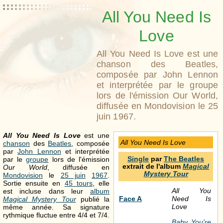
All You Need Is
Love
All You Need Is Love est une
chanson des Beatles,
composée par John Lennon
et interprétée par le groupe
lors de l'émission Our World,
diffusée en Mondovision le 25
juin 1967.
All You Need Is Love
est une
All You Need Is Love
chanson
des
Beatles
, composée
par
John Lennon
et interprétée
Single
par
The Beatles
par le
groupe
lors de l'émission
extrait de l'album
Magical
Our World
, diffusée en
Mystery Tour
Mondovision
le
25 juin
1967
.
Sortie ensuite en
45 tours
, elle
All You
est incluse dans leur
album
Face A
Need Is
Magical Mystery Tour
publié la
Love
même année. Sa signature
rythmique fluctue entre 4/4 et 7/4.
Baby You're