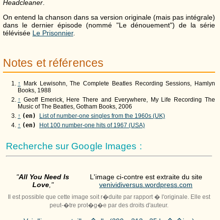
Headcleaner
.
On entend la chanson dans sa version originale (mais pas intégrale)
dans le dernier épisode (nommé "Le dénouement") de la série
télévisée
Le Prisonnier
.
Notes et références
↑
Mark Lewisohn, The Complete Beatles Recording Sessions, Hamlyn
Books, 1988
↑
Geoff Emerick, Here There and Everywhere, My Life Recording The
Music of The Beatles, Gotham Books, 2006
↑
(en)
List of number-one singles from the 1960s (UK)
↑
(en)
Hot 100 number-one hits of 1967 (USA)
Recherche sur Google Images :
"
All You Need Is
L'image ci-contre est extraite du site
Love
,"
venividiversus.wordpress.com
Il est possible que cette image soit r�duite par rapport � l'originale. Elle est
peut-�tre prot�g�e par des droits d'auteur.