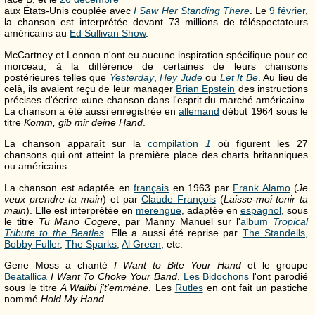
aux États-Unis couplée avec
I Saw Her Standing There
. Le
9 février
,
la chanson est interprétée devant 73 millions de téléspectateurs
américains au
Ed Sullivan Show
.
McCartney et Lennon n'ont eu aucune inspiration spécifique pour ce
morceau, à la différence de certaines de leurs chansons
postérieures telles que
Yesterday
,
Hey Jude
ou
Let It Be
. Au lieu de
celà, ils avaient reçu de leur manager
Brian Epstein
des instructions
précises d'écrire «une chanson dans l'esprit du marché américain».
La chanson a été aussi enregistrée en
allemand
début 1964 sous le
titre
Komm, gib mir deine Hand
.
La chanson apparaît sur la
compilation
1
où figurent les 27
chansons qui ont atteint la première place des charts britanniques
ou américains.
La chanson est adaptée en
français
en 1963 par
Frank Alamo
(
Je
veux prendre ta main
) et par
Claude François
(
Laisse-moi tenir ta
main
). Elle est interprétée en
merengue
, adaptée en
espagnol
, sous
le titre
Tu Mano Cogere
, par Manny Manuel sur l'
album
Tropical
Tribute to the Beatles
. Elle a aussi été reprise par
The Standells
,
Bobby Fuller
,
The Sparks
,
Al Green
, etc.
Gene Moss a chanté
I Want to Bite Your Hand
et le groupe
Beatallica
I Want To Choke Your Band
.
Les Bidochons
l'ont parodié
sous le titre
A Walibi j't'emmène
. Les
Rutles
en ont fait un pastiche
nommé
Hold My Hand
.