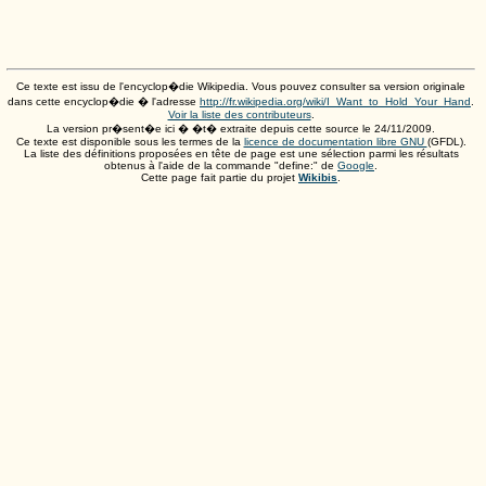
Ce texte est issu de l'encyclop�die Wikipedia. Vous pouvez consulter sa version originale
dans cette encyclop�die � l'adresse
http://fr.wikipedia.org/wiki/I_Want_to_Hold_Your_Hand
.
Voir la liste des contributeurs
.
La version pr�sent�e ici � �t� extraite depuis cette source le
24/11/2009
.
Ce texte est disponible sous les termes de la
licence de documentation libre GNU
(GFDL).
La liste des définitions proposées en tête de page est une sélection parmi les résultats
obtenus à l'aide de la commande "define:" de
Google
.
Cette page fait partie du projet
Wikibis
.