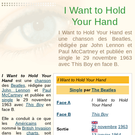
I Want to Hold
Your Hand
I Want to Hold Your Hand est
une chanson des Beatles,
rédigée par John Lennon et
Paul McCartney et publiée en
single le 29 novembre 1963
avec This Boy en face B.
I Want to Hold Your
I Want to Hold Your Hand
Hand
est une
chanson
des
Beatles
, rédigée par
Single
par
The Beatles
John Lennon
et
Paul
McCartney
et publiée en
single
le 29 novembre
I Want to Hold
Face A
1963 avec
This Boy
en
Your Hand
face B.
Face B
This Boy
Elle a conduit à ce que
les
Américains
ont
29
novembre
1963
nommé la
British Invasion
Sortie
dans les
charts
, soit
13
janvier
1964