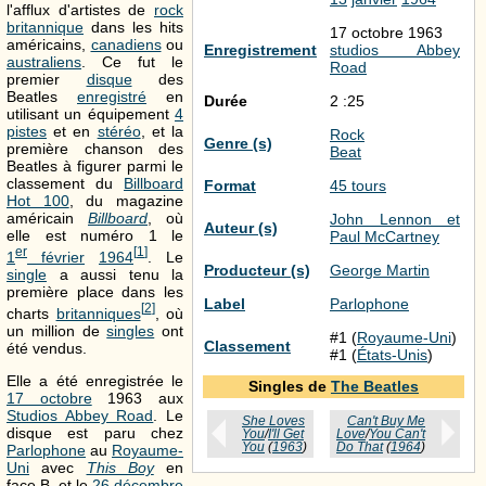
l'afflux d'artistes de
rock
britannique
dans les hits
17 octobre 1963
américains,
canadiens
ou
Enregistrement
studios Abbey
australiens
. Ce fut le
Road
premier
disque
des
Beatles
enregistré
en
Durée
2 :25
utilisant un équipement
4
pistes
et en
stéréo
, et la
Rock
Genre (s)
première chanson des
Beat
Beatles à figurer parmi le
classement du
Billboard
Format
45 tours
Hot 100
, du magazine
américain
Billboard
, où
John Lennon et
Auteur (s)
elle est numéro 1 le
Paul McCartney
er
[
1
]
1
février
1964
. Le
Producteur (s)
George Martin
single
a aussi tenu la
première place dans les
Label
Parlophone
[
2
]
charts
britanniques
, où
un million de
singles
ont
#1 (
Royaume-Uni
)
Classement
été vendus.
#1 (
États-Unis
)
Elle a été enregistrée le
Singles de
The Beatles
17 octobre
1963 aux
Studios Abbey Road
. Le
She Loves
Can't Buy Me
disque est paru chez
You
/
I'll Get
Love
/
You Can't
You
(
1963
)
Do That
(
1964
)
Parlophone
au
Royaume-
Uni
avec
This Boy
en
face B, et le
26 décembre