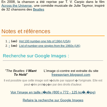
En 2008, la chanson a été reprise par T. V. Carpio dans le film
Across the Universe
, une comédie musicale de Julie Taymor, inspiré
de 32 chansons des
Beatles
Notes et références
↑
(en)
Hot 100 number-one hits of 1964 (USA)
↑
(en)
List of number-one singles from the 1960s (UK)
Recherche sur Google Images :
"The Beatles:
I Want
L'image ci-contre est extraite du site
To Hold
"
freewayjam.blogspot.com
Il est possible que cette image soit r�duite par rapport � l'originale. Elle est
peut-�tre prot�g�e par des droits d'auteur.
Voir l'image en taille r�elle (800 x 772 - 125 ko�-�jpg)
Refaire la recherche sur Google Images