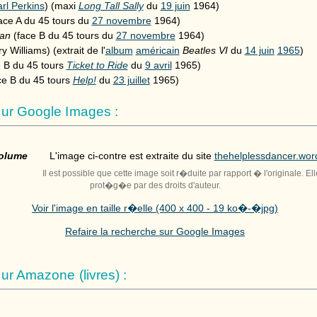
rl Perkins
) (maxi
Long Tall Sally
du
19 juin
1964)
ace A du 45 tours du
27 novembre
1964)
man
(face B du 45 tours du
27 novembre
1964)
ry Williams) (extrait de l'
album
américain
Beatles VI
du
14 juin
1965
)
 B du 45 tours
Ticket to Ride
du
9 avril
1965)
ce B du 45 tours
Help!
du
23 juillet
1965)
ur Google Images :
Volume
L'image ci-contre est extraite du site
thehelplessdancer.wo
Il est possible que cette image soit r�duite par rapport � l'originale. El
prot�g�e par des droits d'auteur.
Voir l'image en taille r�elle (400 x 400 - 19 ko�-�jpg)
Refaire la recherche sur Google Images
r Amazone (livres) :