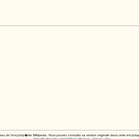
 issu de l'encyclop�die Wikipedia. Vous pouvez consulter sa version originale dans cette encycl
http://fr.wikipedia.org/wiki/Past_Masters,_Volume_One
.