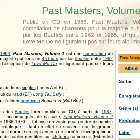
Past Masters, Volum
Publié en CD en 1988, Past Masters, Vo
compilation de chansons pour la majorité pub
par les Beatles entre 1962 et 1965, et qui, 
Love Me Do ne figuraient pas sur leurs albums o
1988
,
Past Masters, Volume 1
est une
compilation
de
Past Mast
majorité publiées en
45 tours
par les
Beatles
entre
1962
à l'exception de
Love Me Do
ne figuraient pas sur leurs
Album
Sortie
sus de leurs
singles
(faces A et B) ;
ssus du
maxi (EP)
Long Tall Sally
;
Enregistr
sur l'album
américain
Beatles VI
(
Bad Boy
).
Genre (s)
ums des
Beatles
furent publiés sur CD, à partir de
1987
,
on — accompagnée de sa suite,
Past Masters, Volume 2
Producteu
de 1966-1970 — fut mise en vente pour rendre disponible
ur catalogue. Il faut en effet se souvenir que le groupe,
ctif durant ses sept années de carrière discographique,
Label
e de publier des titres sur
45 tours
ou «maxi» (Extended