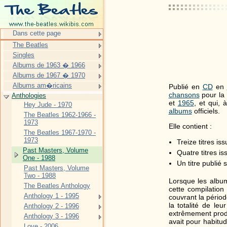
Dans cette page
The Beatles
Singles
Albums de 1963 � 1966
Albums de 1967 � 1970
Albums am�ricains
Publié en
CD
en
chansons
pour la 
Anthologies
et
1965
, et qui, 
Hey Jude - 1970
albums
officiels.
The Beatles 1962-1966 -
1973
Elle contient :
The Beatles 1967-1970 -
1973
Treize titres is
Past Masters, Volume
Quatre titres i
One - 1988
Un titre publié 
Past Masters, Volume
Two - 1988
Lorsque les alb
The Beatles Anthology
cette compilati
Anthology 1 - 1995
couvrant la pério
la totalité de le
Anthology 2 - 1996
extrêmement produ
Anthology 3 - 1996
avait pour habitud
Love - 2006