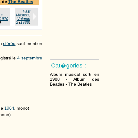
s de
The Beatles
Past
es
Masters,
1970
Volume
)
2
(
1988
)
en
stéréo
sauf mention
gistré le
4 septembre
Cat�gories :
Album musical sorti en
1988 - Album des
Beatles - The Beatles
de
1964
, mono)
mono)