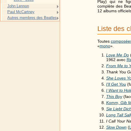
Play) qui ne fig
John Lennon
complète des Beatl
12 albums officiel
Paul McCartney
Autres membres des Beatles
Liste des 
Toutes
composée
«
mono
».
Love Me Do
(
1962 avec
Ri
From Me to 
Thank You Gi
She Loves Y
I'll Get You
(f
I Want to Ho
This Boy
(fac
Komm, Gib M
Sie Liebt Dic
Long Tall Sal
I Call Your 
Slow Down
(
L