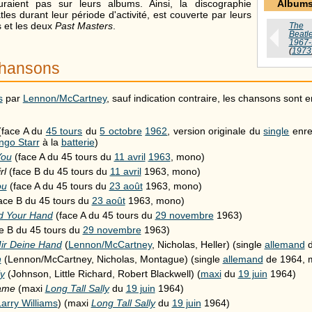
Album
uraient pas sur leurs albums. Ainsi, la discographie
es durant leur période d'activité, est couverte par leurs
s et les deux
Past Masters
.
The
Beatl
1967-
(
1973
chansons
s
par
Lennon/McCartney
, sauf indication contraire, les chansons sont 
face A du
45 tours
du
5 octobre
1962
, version originale du
single
enre
ngo Starr
à la
batterie
)
You
(face A du 45 tours du
11 avril
1963
, mono)
rl
(face B du 45 tours du
11 avril
1963, mono)
ou
(face A du 45 tours du
23 août
1963, mono)
ace B du 45 tours du
23 août
1963, mono)
ld Your Hand
(face A du 45 tours du
29 novembre
1963)
e B du 45 tours du
29 novembre
1963)
ir Deine Hand
(
Lennon/McCartney
, Nicholas, Heller) (single
allemand
h
(Lennon/McCartney, Nicholas, Montague) (single
allemand
de 1964, 
ly
(Johnson, Little Richard, Robert Blackwell) (
maxi
du
19 juin
1964)
Name
(maxi
Long Tall Sally
du
19 juin
1964)
arry Williams
) (maxi
Long Tall Sally
du
19 juin
1964)