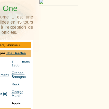
e One
lume 1 est une
liées en 45 tours
à l'exception de
fficiels.
ers, Volume 1
par
The Beatles
7 mars
1988
Grande-
ement
Bretagne
Rock
George
r (s)
Martin
Apple