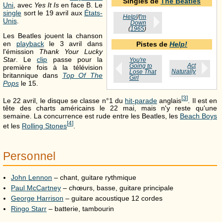
Singles de
The Beatles
Uni
, avec
Yes It Is
en face B. Le
single
sort le 19 avril aux
États-
Help!
/
I'm
Unis
.
Down
(
1965
)
Les Beatles jouent la chanson
en
playback
le 3 avril dans
Pistes de
Help!
l'émission
Thank Your Lucky
Star
. Le
clip
passe pour la
You're
Act
Going to
première fois à la télévision
Naturally
Lose That
britannique dans
Top Of The
Girl
Pops
le 15.
[
3
]
Le 22 avril, le disque se classe n°1 du
hit-parade
anglais
. Il est en
tête des charts américains le 22 mai, mais n'y reste qu'une
semaine. La concurrence est rude entre les Beatles, les
Beach Boys
[
4
]
et les
Rolling Stones
.
Personnel
John Lennon
– chant, guitare rythmique
Paul McCartney
– chœurs, basse, guitare principale
George Harrison
– guitare acoustique 12 cordes
Ringo Starr
– batterie, tambourin