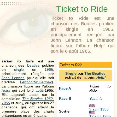
Ticket to Ride
Ticket to Ride est une
chanson des Beatles publiée
en single en 1965,
principalement rédigée par
John Lennon. La chanson
figure sur l'album Help! qui
sort le 6 août 1965.
Ticket to Ride
est une
Ticket to Ride
chanson des
Beatles
publiée
en
single
en
1965
,
Single
par
The Beatles
principalement rédigée par
extrait de l'album
Help!
John Lennon
(quoiqu'elle soit
créditée
Lennon/McCartney
).
La chanson figure sur l'album
Ticket to
Face A
Help!
qui sort le
6 août
1965.
Ride
Elle apparaît aussi sur la
Face B
Yes It Is
compilation
The Beatles 1962-
1966
et sur
1
où figurent les 27
chansons qui ont atteint la
9
avril
1965
première place des charts
Sortie
britanniques ou américains.
19
avril
1965