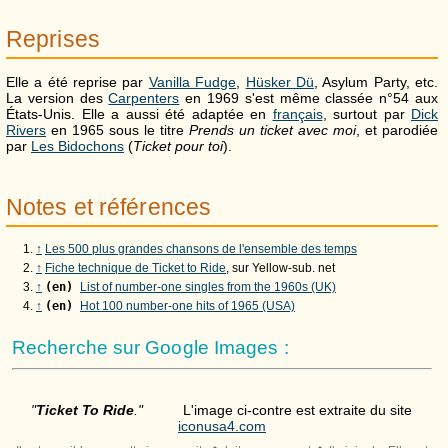
Reprises
Elle a été reprise par
Vanilla Fudge
,
Hüsker Dü
, Asylum Party, etc.
La version des
Carpenters
en 1969 s'est même classée n°54 aux
États-Unis. Elle a aussi été adaptée en
français
, surtout par
Dick
Rivers
en 1965 sous le titre
Prends un ticket avec moi
, et parodiée
par
Les Bidochons
(
Ticket pour toi
).
Notes et références
↑
Les 500 plus grandes chansons de l'ensemble des temps
↑
Fiche technique de Ticket to Ride
, sur Yellow-sub. net
↑
(en)
List of number-one singles from the 1960s (UK)
↑
(en)
Hot 100 number-one hits of 1965 (USA)
Recherche sur Google Images :
"
Ticket To Ride
."
L'image ci-contre est extraite du site
iconusa4.com