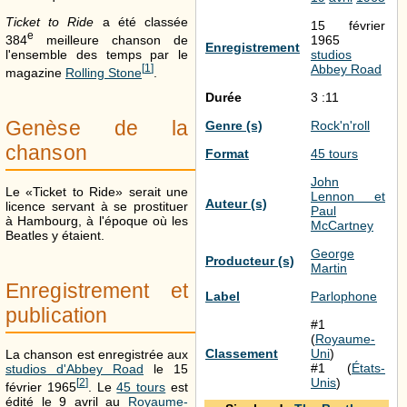
Ticket to Ride
a été classée
15 février
e
1965
384
meilleure chanson de
Enregistrement
studios
l'ensemble des temps par le
Abbey Road
[
1
]
magazine
Rolling Stone
.
Durée
3 :11
Genèse de la
Genre (s)
Rock'n'roll
chanson
Format
45 tours
John
Le «Ticket to Ride» serait une
Lennon et
Auteur (s)
licence servant à se prostituer
Paul
à Hambourg, à l'époque où les
McCartney
Beatles y étaient.
George
Producteur (s)
Martin
Enregistrement et
Label
Parlophone
publication
#1
(
Royaume-
Classement
Uni
)
La chanson est enregistrée aux
#1 (
États-
studios d'Abbey Road
le 15
Unis
)
[
2
]
février 1965
. Le
45 tours
est
édité le 9 avril au
Royaume-