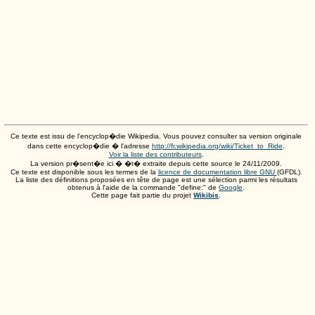
Ce texte est issu de l'encyclop�die Wikipedia. Vous pouvez consulter sa version originale
dans cette encyclop�die � l'adresse
http://fr.wikipedia.org/wiki/Ticket_to_Ride
.
Voir la liste des contributeurs
.
La version pr�sent�e ici � �t� extraite depuis cette source le
24/11/2009
.
Ce texte est disponible sous les termes de la
licence de documentation libre GNU
(GFDL).
La liste des définitions proposées en tête de page est une sélection parmi les résultats
obtenus à l'aide de la commande "define:" de
Google
.
Cette page fait partie du projet
Wikibis
.