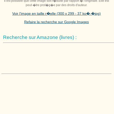
Il est possible que cette image soit r�duite par rapport � l'originale. Elle est
peut-�tre prot�g�e par des droits d'auteur.
Voir l'image en taille r�elle (300 x 299 - 37 ko�-�jpg)
Refaire la recherche sur Google Images
Recherche sur Amazone (livres) :