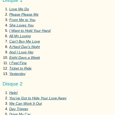
Disque 1
Love Me Do
Please Please Me
From Me to You
She Loves You
I Want to Hold Your Hand
All My Loving
Can't Buy Me Love
A Hard Day's Night
And I Love Her
Eight Days a Week
I Feel Fine
Ticket to Ride
Yesterday
Disque 2
Help!
You've Got to Hide Your Love Away
We Can Work It Out
Day Tripper
Drive My Car