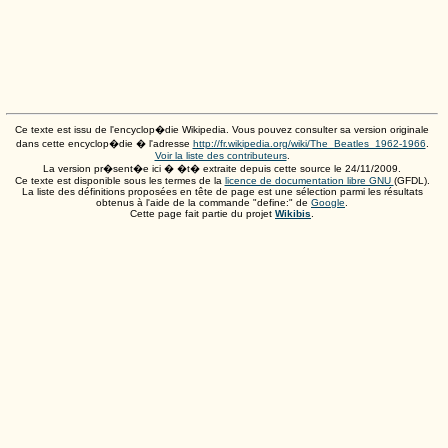
Ce texte est issu de l'encyclop�die Wikipedia. Vous pouvez consulter sa version originale
dans cette encyclop�die � l'adresse
http://fr.wikipedia.org/wiki/The_Beatles_1962-1966
.
Voir la liste des contributeurs
.
La version pr�sent�e ici � �t� extraite depuis cette source le
24/11/2009
.
Ce texte est disponible sous les termes de la
licence de documentation libre GNU
(GFDL).
La liste des définitions proposées en tête de page est une sélection parmi les résultats
obtenus à l'aide de la commande "define:" de
Google
.
Cette page fait partie du projet
Wikibis
.