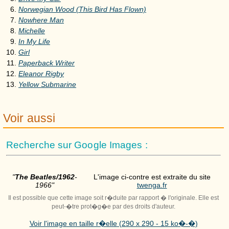
Norwegian Wood (This Bird Has Flown)
Nowhere Man
Michelle
In My Life
Girl
Paperback Writer
Eleanor Rigby
Yellow Submarine
Voir aussi
Recherche sur Google Images :
"
The Beatles/1962
-
L'image ci-contre est extraite du site
1966"
twenga.fr
Il est possible que cette image soit r�duite par rapport � l'originale. Elle est
peut-�tre prot�g�e par des droits d'auteur.
Voir l'image en taille r�elle (290 x 290 - 15 ko�-�)