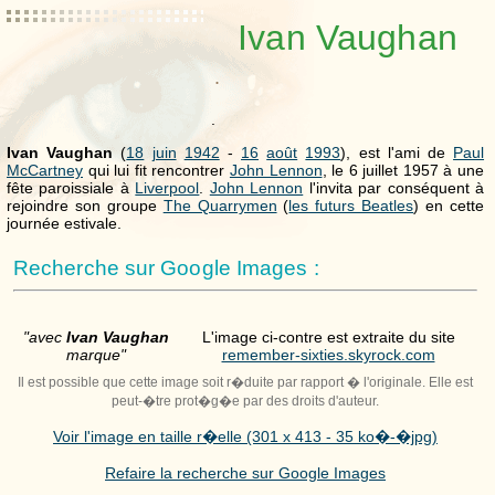
Ivan Vaughan
.
.
Ivan Vaughan
(
18
juin
1942
-
16
août
1993
), est l'ami de
Paul
McCartney
qui lui fit rencontrer
John Lennon
, le 6 juillet 1957 à une
fête paroissiale à
Liverpool
.
John Lennon
l'invita par conséquent à
rejoindre son groupe
The Quarrymen
(
les futurs Beatles
) en cette
journée estivale.
Recherche sur Google Images :
"avec
Ivan Vaughan
L'image ci-contre est extraite du site
marque"
remember-sixties.skyrock.com
Il est possible que cette image soit r�duite par rapport � l'originale. Elle est
peut-�tre prot�g�e par des droits d'auteur.
Voir l'image en taille r�elle (301 x 413 - 35 ko�-�jpg)
Refaire la recherche sur Google Images