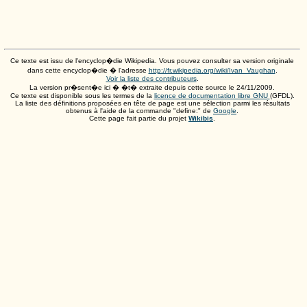
Ce texte est issu de l'encyclop�die Wikipedia. Vous pouvez consulter sa version originale
dans cette encyclop�die � l'adresse
http://fr.wikipedia.org/wiki/Ivan_Vaughan
.
Voir la liste des contributeurs
.
La version pr�sent�e ici � �t� extraite depuis cette source le
24/11/2009
.
Ce texte est disponible sous les termes de la
licence de documentation libre GNU
(GFDL).
La liste des définitions proposées en tête de page est une sélection parmi les résultats
obtenus à l'aide de la commande "define:" de
Google
.
Cette page fait partie du projet
Wikibis
.