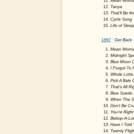
Mean Woma
Tanya
That'll Be t
Cycle Song
Life of Sleep
1997
:
Get Back 
Mean Woma
Midnight Spe
Blue Moon O
I Forgot To
Whole Lotta
Pick A Bale 
That's All R
Blue Suede
When The 
Don't Be Cru
You're Right
Bebop-A-Lu
Have I Told 
Twenty Flig