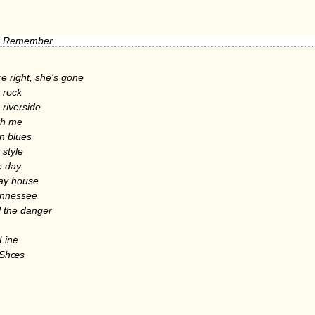
e Remember
're right, she's gone
 rock
riverside
th me
 blues
 style
e day
lay house
nnessee
ll the danger
Line
 Shœs