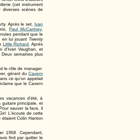
terie (cet instrument
r diverses scènes de
rty. Après le set,
Ivan
amis,
Paul McCartney
,
inutes pendant que le
, en lui jouant
Twenty
de
Little Richard
. Après
mi d'Ivan Vaughan, et
. Deux semaines plus
it le rôle de manager.
ner, gérant du
Cavern
dans ce qu'on appelait
 réclame que le Cavern
es vacances d'été, à
 guitare principale, et
our sauver la face, il
Girl
. L'écoute de cette
e étaient Colin Hanton
ier 1958. Cependant,
s finit par quitter le