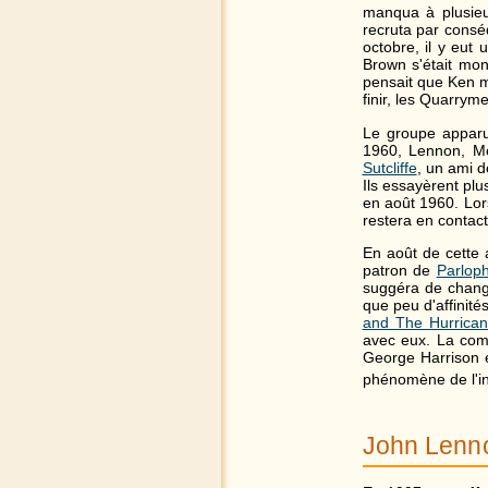
manqua à plusieu
recruta par consé
octobre, il y eut
Brown s'était mon
pensait que Ken mé
finir, les Quarrym
Le groupe apparu
1960, Lennon, Mc
Sutcliffe
, un ami d
Ils essayèrent pl
en août 1960. Lors
restera en contac
En août de cette 
patron de
Parlop
suggéra de chang
que peu d'affinit
and The Hurrica
avec eux. La comp
George Harrison e
phénomène de l'in
John Lenn