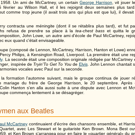
r 1958. Un ami de McCartney, un certain
George Harrison
, vit jouer
6 février au Wilson Hall, et il les rejoignit deux semaines plus ta
ut comme trop jeune (il avait trois ans qui plus est que lui), il devait 
y contracta une méningite (dont il se rétablira plus tard), et fut 
ffiths refusa de prendre sa place à la
tea-chest bass
et quitta le g
position, John Lowe, un autre ami d'école de Paul McCartney, rejoi
ec eux quand c'était envisageable.
groupe (composé de Lennon, McCartney, Harrison, Hanton et Lowe) enr
 Percy Philips, à Kensington Road, Liverpool. La première était une r
ly
. La seconde était une composition originale rédigée par McCartney e
anger
, inspirée de
Tryin'To Get To You
de
Elvis
. John Lennon chantait s
 harmonies vocales avec Paul sur la seconde.
la formation l'automne suivant, mais le groupe continua de jouer ré
de mariage du frère de George Harrison, le 20 septembre. Après 
Colin Hanton s'en alla aussi suite à une dispute avec Lennon et McC
groupe commença lentement à se désagréger.
ymen aux Beatles
aul McCartney
continuaient d'écrire des chansons ensemble, et Harris
Quartet, avec Les Stewart et le guitariste Ken Brown. Mona Best ou
959, et Ken Brown s'arrangea pour en faire le «quartier général» du 