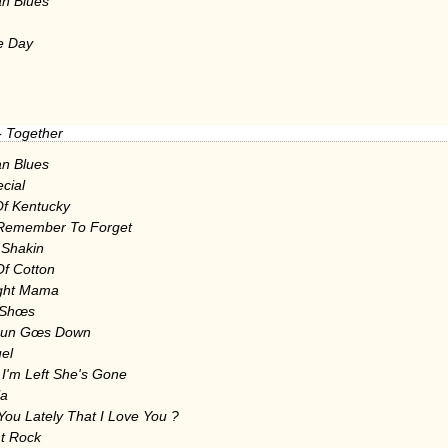
n Blues
he Day
- Together
n Blues
cial
f Kentucky
 Remember To Forget
 Shakin
Of Cotton
ight Mama
 Shœs
Sun Gœs Down
el
 I'm Left She's Gone
la
You Lately That I Love You ?
ht Rock