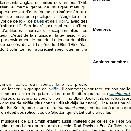
dolescents anglais du milieu des années 1950
éaliser le même genre de musique mais qui
xpérience ou d'entraînement s'intéressèrent à
me de musique spécifique à l'Angleterre, le
 hybride de
folk
, de
blues
et de
Hillbilly
, avec des
oll primitif. Son intérêt principal était qu'il ne
Membres
 d'aptitudes musicales exceptionnelles ou
teux. C'était de la musique «faite-maison» qui
 par environ tout le monde. Le joueur de skiffle
 de succès durant la période 1955-1957 était
 dont John Lennon appréciait spécifiquement la
Anciens membres
nnon réalisa qu'il voulait faire sa propre
da de lancer un groupe de
skiffle
. Il commença par recruter son meille
chant ainsi qu'à la guitare, alors que Shotton jouerait du
washboard
. Après une semaine sous le nom «The Black Jacks», ils se rebaptis
 groupe de skiffle plus connu utilisait déjà leur nom). Une semaine plus
le, Bill Smith, pour jouer de la
tea-chest bass
, une basse à une corde
 en dépit des réticences de Shotton qui s'était battu avec lui.
usicales de Bill Smith étaient aussi limitées que celles de Pete Shot
re-plan quand deux autres amis d'école, Rod Davis et Eric Griffiths, r
re
, rejoignirent le groupe, étant assez doués avec leurs instruments. Bill 