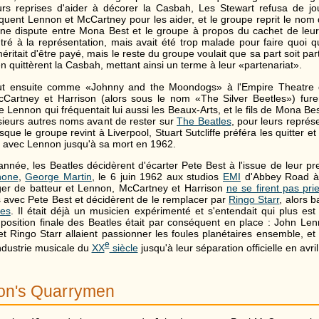
rs reprises d'aider à décorer la Casbah, Les Stewart refusa de jo
quent Lennon et McCartney pour les aider, et le groupe reprit le no
 une dispute entre Mona Best et le groupe à propos du cachet de leur
tré à la représentation, mais avait été trop malade pour faire quoi 
ritait d'être payé, mais le reste du groupe voulait que sa part soit pa
en quittèrent la Casbah, mettant ainsi un terme à leur «partenariat».
t ensuite comme «Johnny and the Moondogs» à l'Empire Theatre d
Cartney et Harrison (alors sous le nom «The Silver Beetles») fure
e Lennon qui fréquentait lui aussi les Beaux-Arts, et le fils de Mona Be
usieurs autres noms avant de rester sur
The Beatles
, pour leurs représ
que le groupe revint à Liverpool, Stuart Sutcliffe préféra les quitter e
t avec Lennon jusqu'à sa mort en 1962.
année, les Beatles décidèrent d'écarter Pete Best à l'issue de leur pr
hone
,
George Martin
, le 6 juin 1962 aux studios
EMI
d'Abbey Road 
er de batteur et Lennon, McCartney et Harrison
ne se firent pas prie
és avec Pete Best et décidèrent de le remplacer par
Ringo Starr
, alors 
nes
. Il était déjà un musicien expérimenté et s'entendait qui plus est
osition finale des Beatles était par conséquent en place : John Le
t Ringo Starr allaient passionner les foules planétaires ensemble, et
e
dustrie musicale du
XX
siècle
jusqu'à leur séparation officielle en avri
on's Quarrymen