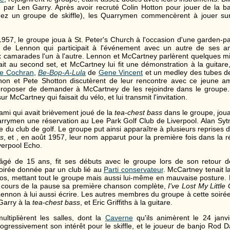
 par Len Garry. Après avoir recruté Colin Hotton pour jouer de la bat
 chez un groupe de skiffle), les Quarrymen commencèrent à jouer su
957, le groupe joua à St. Peter's Church à l'occasion d'une garden-pa
 de Lennon qui participait à l'événement avec un autre de ses 
 camarades l'un à l'autre. Lennon et McCartney parlèrent quelques m
it au second set, et McCartney lui fit une démonstration à la guitare
ie Cochran
,
Be-Bop-A-Lula
de
Gene Vincent
et un medley des tubes 
nnon et Pete Shotton discutèrent de leur rencontre avec ce jeune a
 proposer de demander à McCartney de les rejoindre dans le groupe
r McCartney qui faisait du vélo, et lui transmit l'invitation.
ami qui avait brièvement joué de la
tea-chest bass
dans le groupe, joua
uarrymen une réservation au Lee Park Golf Club de Liverpool. Alan Syt
e du club de golf. Le groupe put ainsi apparaître à plusieurs reprises 
ns
, et , en août 1957, leur nom apparut pour la première fois dans la
iverpool Echo.
âgé de 15 ans, fit ses débuts avec le groupe lors de son retour d
soirée donnée par un club lié au
Parti conservateur
. McCartney tenait la
los, mettant tout le groupe mais aussi lui-même en mauvaise posture. P
 cours de la pause sa première chanson complète,
I've Lost My Little 
Lennon à lui aussi écrire. Les autres membres du groupe à cette soiré
 Garry à la
tea-chest bass
, et Eric Griffiths à la guitare.
ltiplièrent les salles, dont la
Caverne
qu'ils animèrent le 24 janv
gressivement son intérêt pour le skiffle, et le joueur de banjo Rod Davi