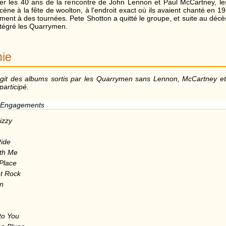
ter les 40 ans de la rencontre de John Lennon et Paul McCartney, l
ène à la fête de woolton, à l'endroit exact où ils avaient chanté en 1
ement à des tournées. Pete Shotton a quitté le groupe, et suite au décès
ntégré les Quarrymen.
ie
'agit des albums sortis par les Quarrymen sans Lennon, McCartney e
participé.
 Engagements
izzy
ide
th Me
 Place
ht Rock
n
 to You