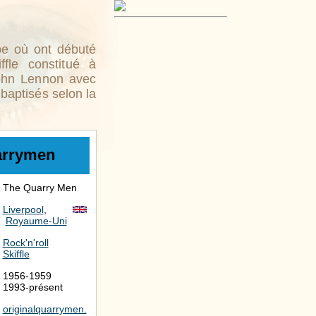
e où ont débuté
ffle constitué à
John Lennon avec
baptisés selon la
arrymen
The Quarry Men
Liverpool
,
Royaume-Uni
Rock'n'roll
Skiffle
1956-1959
1993-présent
originalquarrymen.