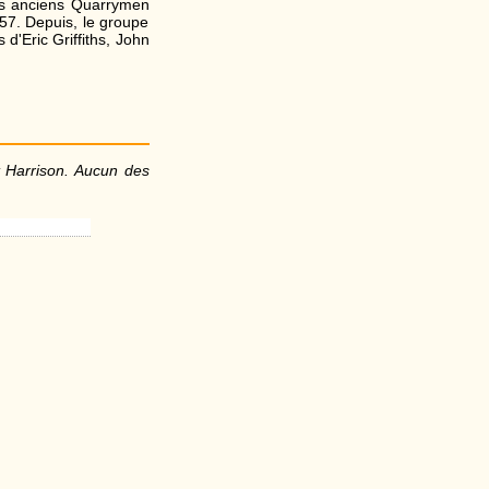
es anciens Quarrymen
957. Depuis, le groupe
 d'Eric Griffiths, John
t Harrison. Aucun des