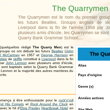
The Quarrymen
The Quarrymen est le nom du premier group
les futurs Beatles. Groupe anglais de ski
Liverpool dans la fin de l'année 1956 par 
plusieurs amis d'école, les Quarrymen se sont 
Quarry Bank Grammar School,...
(quelquefois rédigé
The Quarry Men
) est le
roupe où ont débuté les futurs
Beatles
(
John
The Qu
l McCartney
en 1957 et
George Harrison
en
glais
de
skiffle
constitué à
Liverpool
dans la fin
par
John Lennon
avec plusieurs amis d'école,
Alias
 sont baptisés selon la Quarry Bank Grammar
e Lennon et la majorité des autres membres du
rits.
Pays d'origine
Genre (s)
Années actives
ença à être enthousiaste pour le
rock'n'roll
and His Comets
et
Rock Around the Clock
en
avec le hit d'
Elvis Presley
Heartbreak Hotel
en
Site Web