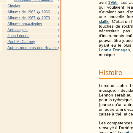
avril
1956
. Les a
Singles
qui voulaient r
n'avaient pas d'e
Albums de 1963 � 1966
une nouvelle for
Albums de 1967 � 1970
skiffle
. C'était un
Albums am�ricains
touches de rock'n'r
Anthologies
nécessitait pas
d'instruments coû
John Lennon
pouvait être jouée
Paul McCartney
ayant eu le plus
Autres membres des Beatles
Lonnie Donegan
,
musique.
Histoire
Lorsque John Le
musique, il déci
Lennon serait au 
pour la rythmique
(parce qu'un autre
un autre ami d'éco
caisse à thé, et ce
Les compétences m
renvoyé à l'arriè
ainsi qu'à la
guita