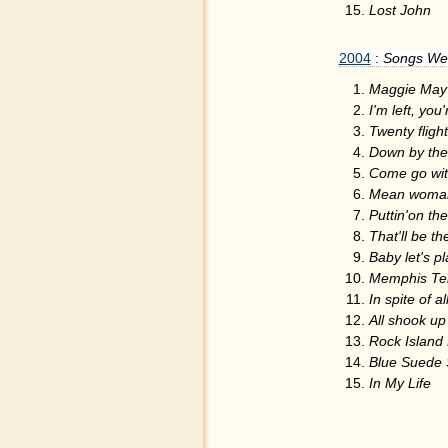
Lost John
2004
:
Songs W
Maggie May
I'm left, you
Twenty flight
Down by the 
Come go wi
Mean woman
Puttin'on the
That'll be th
Baby let's p
Memphis Te
In spite of a
All shook up
Rock Island 
Blue Suede
In My Life