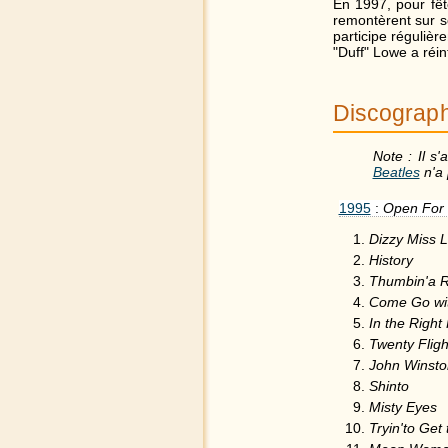
En 1997, pour fê
remontèrent sur sc
participe régulièr
"Duff" Lowe a réi
Discograph
Note : Il s
Beatles
n'a 
1995
:
Open For
Dizzy Miss L
History
Thumbin'a R
Come Go wi
In the Right
Twenty Flig
John Winsto
Shinto
Misty Eyes
Tryin'to Get