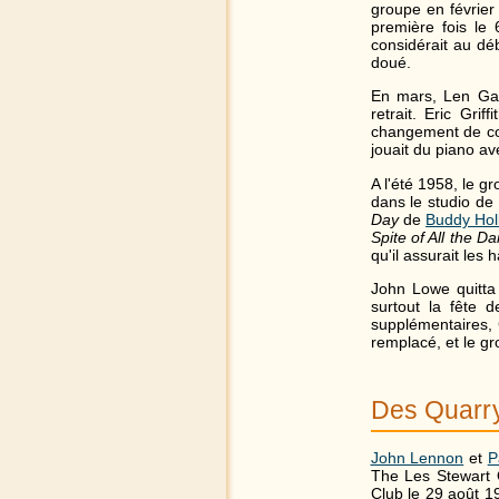
groupe en févrie
première fois le 
considérait au déb
doué.
En mars, Len Garr
retrait. Eric Gri
changement de com
jouait du piano av
A l'été 1958, le 
dans le studio de
Day
de
Buddy Hol
Spite of All the D
qu'il assurait les
John Lowe quitta 
surtout la fête 
supplémentaires, 
remplacé, et le 
Des Quarr
John Lennon
et
P
The Les Stewart 
Club le 29 août 1