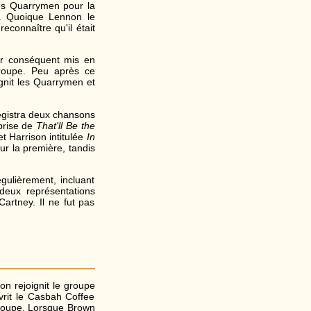
 les Quarrymen pour la
rd. Quoique Lennon le
reconnaître qu'il était
par conséquent mis en
roupe. Peu après ce
gnit les Quarrymen et
egistra deux chansons
eprise de
That'll Be the
t Harrison intitulée
In
ur la première, tandis
gulièrement, incluant
deux représentations
artney. Il ne fut pas
on rejoignit le groupe
vrit le Casbah Coffee
groupe. Lorsque Brown