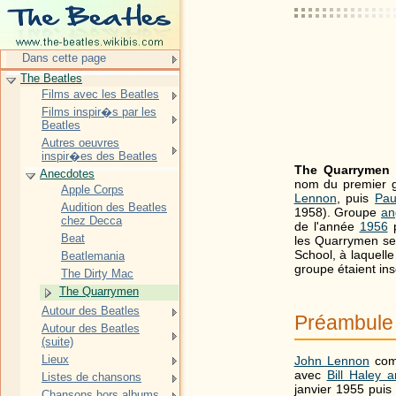
Dans cette page
The Beatles
Films avec les Beatles
Films inspir�s par les
Beatles
Autres oeuvres
inspir�es des Beatles
The Quarrymen
Anecdotes
nom du premier g
Apple Corps
Lennon
, puis
Pau
Audition des Beatles
1958). Groupe
an
chez Decca
de l'année
1956
Beat
les Quarrymen se
School, à laquell
Beatlemania
groupe étaient insc
The Dirty Mac
The Quarrymen
Autour des Beatles
Préambule
Autour des Beatles
(suite)
Lieux
John Lennon
comm
avec
Bill Haley 
Listes de chansons
janvier 1955 puis 
Chansons hors albums