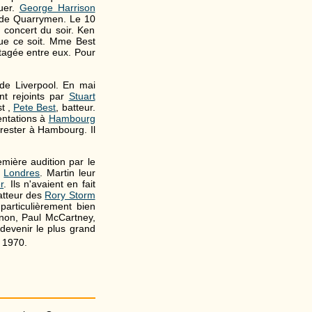
uer.
George Harrison
m de Quarrymen. Le 10
 concert du soir. Ken
que ce soit. Mme Best
rtagée entre eux. Pour
e Liverpool. En mai
nt rejoints par
Stuart
st ,
Pete Best
, batteur.
entations à
Hambourg
t rester à Hambourg. Il
emière audition par le
à
Londres
. Martin leur
r
. Ils n'avaient en fait
batteur des
Rory Storm
 particulièrement bien
nnon, Paul McCartney,
 devenir le plus grand
l 1970.