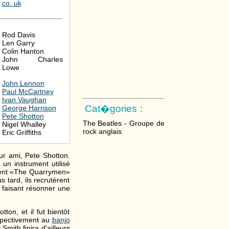
co. uk
Rod Davis
Len Garry
Colin Hanton
John Charles
Lowe
John Lennon
Paul McCartney
Ivan Vaughan
Cat�gories :
George Harrison
Pete Shotton
The Beatles - Groupe de
Nigel Whalley
rock anglais
Eric Griffiths
ur ami, Pete Shotton.
, un instrument utilisé
èrent «The Quarrymen»
 tard, ils recrutèrent
 faisant résonner une
ton, et il fut bientôt
espectivement au
banjo
Smith finira d'ailleurs