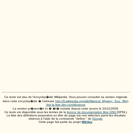
Ce texte est issu de l'encyclop�die Wikipedia. Vous pouvez consulter sa version originale
dans cette encyclop�die � l'adresse
http://fr.wikipedia.org/wiki/Magical_Mystery_Tour_(film)
.
Voir la liste des contributeurs
.
La version pr�sent�e ici � �t� extraite depuis cette source le
24/11/2009
.
Ce texte est disponible sous les termes de la
licence de documentation libre GNU
(GFDL).
La liste des définitions proposées en tête de page est une sélection parmi les résultats
obtenus à l'aide de la commande "define:" de
Google
.
Cette page fait partie du projet
Wikibis
.