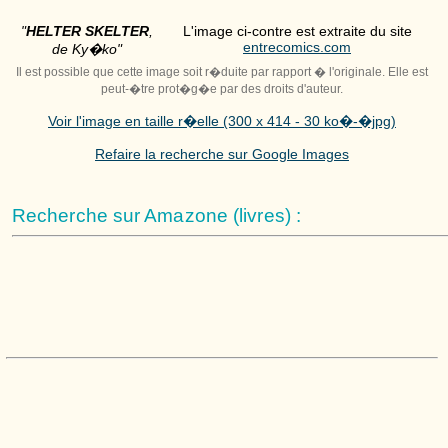
"
HELTER SKELTER
,
L'image ci-contre est extraite du site
entrecomics.com
de Ky�ko"
Il est possible que cette image soit r�duite par rapport � l'originale. Elle est
peut-�tre prot�g�e par des droits d'auteur.
Voir l'image en taille r�elle (300 x 414 - 30 ko�-�jpg)
Refaire la recherche sur Google Images
Recherche sur Amazone (livres) :