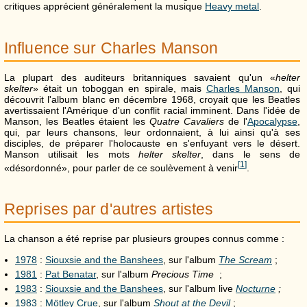
critiques apprécient généralement la musique
Heavy metal
.
Influence sur Charles Manson
La plupart des auditeurs britanniques savaient qu'un «
helter
skelter
» était un toboggan en spirale, mais
Charles Manson
, qui
découvrit l'album blanc en décembre 1968, croyait que les Beatles
avertissaient l'Amérique d'un conflit racial imminent. Dans l'idée de
Manson, les Beatles étaient les
Quatre Cavaliers
de l'
Apocalypse
,
qui, par leurs chansons, leur ordonnaient, à lui ainsi qu'à ses
disciples, de préparer l'holocauste en s'enfuyant vers le désert.
Manson utilisait les mots
helter skelter
, dans le sens de
[
1
]
«désordonné», pour parler de ce soulèvement à venir
.
Reprises par d'autres artistes
La chanson a été reprise par plusieurs groupes connus comme :
1978
:
Siouxsie and the Banshees
, sur l'album
The Scream
;
1981
:
Pat Benatar
, sur l'album
Precious Time
;
1983
:
Siouxsie and the Banshees
, sur l'album live
Nocturne
;
1983
:
Mötley Crue
, sur l'album
Shout at the Devil
;