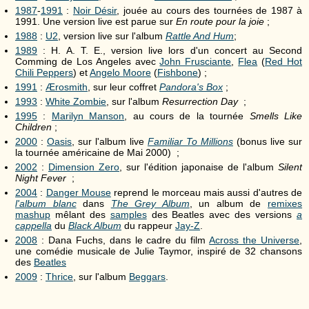
1987
-
1991
:
Noir Désir
, jouée au cours des tournées de 1987 à
1991. Une version live est parue sur
En route pour la joie
;
1988
:
U2
, version live sur l'album
Rattle And Hum
;
1989
: H. A. T. E., version live lors d'un concert au Second
Comming de Los Angeles avec
John Frusciante
,
Flea
(
Red Hot
Chili Peppers
) et
Angelo Moore
(
Fishbone
) ;
1991
:
Ærosmith
, sur leur coffret
Pandora's Box
;
1993
:
White Zombie
, sur l'album
Resurrection Day
;
1995
:
Marilyn Manson
, au cours de la tournée
Smells Like
Children
;
2000
:
Oasis
, sur l'album live
Familiar To Millions
(bonus live sur
la tournée américaine de Mai 2000) ;
2002
:
Dimension Zero
, sur l'édition japonaise de l'album
Silent
Night Fever
;
2004
:
Danger Mouse
reprend le morceau mais aussi d'autres de
l'album blanc
dans
The Grey Album
, un album de
remixes
mashup
mêlant des
samples
des Beatles avec des versions
a
cappella
du
Black Album
du rappeur
Jay-Z
.
2008
: Dana Fuchs, dans le cadre du film
Across the Universe
,
une comédie musicale de Julie Taymor, inspiré de 32 chansons
des
Beatles
2009
:
Thrice
, sur l'album
Beggars
.