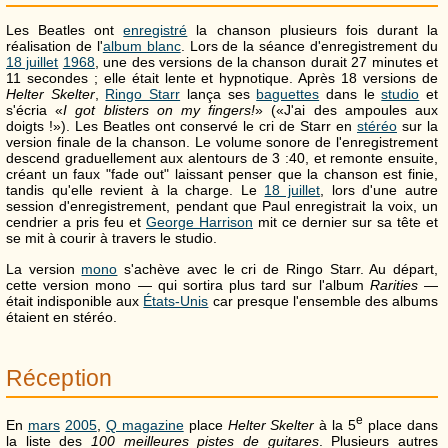
Les Beatles ont
enregistré
la chanson plusieurs fois durant la
réalisation de l'
album blanc
. Lors de la séance d'enregistrement du
18 juillet
1968
, une des versions de la chanson durait 27 minutes et
11 secondes ; elle était lente et hypnotique. Après 18 versions de
Helter Skelter
,
Ringo Starr
lança ses
baguettes
dans le
studio
et
s'écria «
I got blisters on my fingers!
» («J'ai des ampoules aux
doigts !»). Les Beatles ont conservé le cri de Starr en
stéréo
sur la
version finale de la chanson. Le volume sonore de l'enregistrement
descend graduellement aux alentours de 3 :40, et remonte ensuite,
créant un faux "fade out" laissant penser que la chanson est finie,
tandis qu'elle revient à la charge. Le
18 juillet
, lors d'une autre
session d'enregistrement, pendant que Paul enregistrait la voix, un
cendrier a pris feu et
George Harrison
mit ce dernier sur sa tête et
se mit à courir à travers le studio.
La version
mono
s'achève avec le cri de Ringo Starr. Au départ,
cette version mono — qui sortira plus tard sur l'album
Rarities
—
était indisponible aux
États-Unis
car presque l'ensemble des albums
étaient en stéréo.
Réception
e
En
mars
2005
,
Q magazine
place
Helter Skelter
à la 5
place dans
la liste des
100 meilleures pistes de guitares
. Plusieurs autres