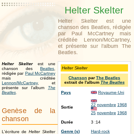
Helter Skelter
Helter Skelter est une
chanson des Beatles, rédigée
par Paul McCartney mais
créditée Lennon/McCartney,
et présente sur l'album The
Beatles.
Helter Skelter
est une
Helter Skelter
chanson des
Beatles
,
rédigée par
Paul McCartney
Chanson
par
The Beatles
mais créditée
extrait de l'album
The Beatles
Lennon/McCartney
, et
présente sur l'album
The
Beatles
.
Pays
Royaume-Uni
22
novembre
1968
Sortie
Genèse de la
25
novembre
1968
chanson
Durée
3 :14
Genre (s)
Hard-rock
L'écriture de
Helter Skelter