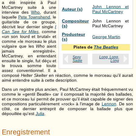
a été inspirée à Paul
John Lennon et
McCartney suite à une
Auteur (s)
Paul McCartney
interview des
Who
, durant
laquelle
Pete Townshend
, le
Compositeur
John Lennon et
guitariste de ce groupe,
(s)
Paul McCartney
décrivit leur dernier single
I
Can See for Miles
, comme
Producteur
«un son lourd et brutal» et
George Martin
(s)
comme «le morceau le plus
vulgaire que les
Who
aient
Pistes de
The Beatles
jamais enregistré».
McCartney, en entendant
Sexy
Long, Long,
ensuite le single, fut déçu et
Sadie
Long
le trouva somme toute
assez conventionnel. Il a
composé
Helter Skelter
en réaction, comme le morceau qu'il aurait
aimé entendre suite à cette description.
Dans un registre plus ancien, Paul McCartney était fréquemment vu
comme le «gentil Beatle» car il composait la majorité des ballades,
et ce morceau lui permit de prouver qu'il était capable de signer des
compositions particulièrement «rock» à l'image de
Lennon
. De son
côté, ce dernier entreprit de composer la ballade plus que
dépouillée qu'est
Julia
.
Enregistrement