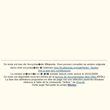
Ce texte est issu de l'encyclop�die Wikipedia. Vous pouvez consulter sa version originale
dans cette encyclop�die � l'adresse
http://fr.wikipedia.org/wiki/Helter_Skelter
.
Voir la liste des contributeurs
.
La version pr�sent�e ici � �t� extraite depuis cette source le
24/11/2009
.
Ce texte est disponible sous les termes de la
licence de documentation libre GNU
(GFDL).
La liste des définitions proposées en tête de page est une sélection parmi les résultats
obtenus à l'aide de la commande "define:" de
Google
.
Cette page fait partie du projet
Wikibis
.