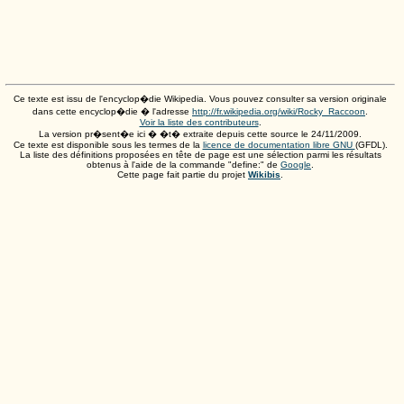
Ce texte est issu de l'encyclop�die Wikipedia. Vous pouvez consulter sa version originale
dans cette encyclop�die � l'adresse
http://fr.wikipedia.org/wiki/Rocky_Raccoon
.
Voir la liste des contributeurs
.
La version pr�sent�e ici � �t� extraite depuis cette source le
24/11/2009
.
Ce texte est disponible sous les termes de la
licence de documentation libre GNU
(GFDL).
La liste des définitions proposées en tête de page est une sélection parmi les résultats
obtenus à l'aide de la commande "define:" de
Google
.
Cette page fait partie du projet
Wikibis
.