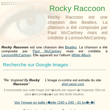
Rocky Raccoon
Rocky Raccoon est une
chanson des Beatles. La
chanson a été composée par
Paul McCartney mais est
créditée à Lennon/McCartney.
Rocky Raccoon
est une chanson des
Beatles
. La chanson a été
composée par
Paul McCartney
mais est créditée à
Lennon/McCartney
. Elle apparaît sur l'album
White Album
.
Recherche sur Google Images :
"Re: Inspired By
Rocky
L'image ci-contre est extraite du site
Raccoon
"
shirt.woot.com
Il est possible que cette image soit r�duite par rapport � l'originale. Elle est
peut-�tre prot�g�e par des droits d'auteur.
Voir l'image en taille r�elle (240 x 240 - 41 ko�-�)