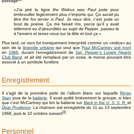
passage
:
«J'ai jeté la ligne
the Walrus was Paul
juste pour
embrouiller légèrement plus n'importe qui. Ça aurait pu
être
the fox terrier is Paul
. Je veux dire, c'est juste un
bout de poésie. Ça me faisait rire, parce qu'il y avait
tellement eu d'absurdités au sujet de
Pepper
, passez-le
à l'envers et tenez-vous sur la tête et tout ça.»
Plus tard, ce vers fut ironiquement interprété comme un «indice» au
sein de la
légende urbaine
qui veut que
Paul McCartney soit mort
en
1966
, durant l'enregistrement de
Sgt. Pepper's Lonely Hearts
Club Band
, et ait été remplacé par un sosie, le morse pouvant être
associé à un symbole funèbre.
Enregistrement
Il s'agit de la première piste de l'album blanc sur laquelle
Ringo
Starr
joue de la
batterie
. Il avait quitté brièvement le groupe, si bien
que c'est McCartney qui tint la batterie sur
Back in the U. S. S. R.
et
Dear Prudence
. La chanson est enregistrée du 11 au 13 septembre
[
4
]
1968, puis le 10 octobre suivant
.
Personnel