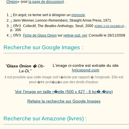
Onion
»
.
(voir
la page de discussion
)
↑
En argot, ce terme sert à désigner un
monocle
.
↑
Jann Wenner,
Lennon Remembers
, Straight Arrow Press, 1971.
↑
(fr)
Collectif,
The Beatles Anthology
, Seuil, 2000
,
(
ISBN 2-02-041880-0
)
p.
306
↑
(fr)
Fiche de Glass Onion
sur
yellow-sub. net
. Consulté le 28/11/2008
Recherche sur Google Images :
L'image ci-contre est extraite du site
"
Glass Onion
� Ob-
lyricspond.com
La-Di,"
Il est possible que cette image soit r�duite par rapport � l'originale. Elle est
peut-�tre prot�g�e par des droits d'auteur.
Voir l'image en taille r�elle (500 x 427 - 6 ko�-�jpg)
Refaire la recherche sur Google Images
Recherche sur Amazone (livres) :