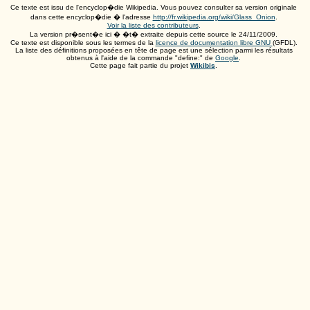
Ce texte est issu de l'encyclop�die Wikipedia. Vous pouvez consulter sa version originale
dans cette encyclop�die � l'adresse
http://fr.wikipedia.org/wiki/Glass_Onion
.
Voir la liste des contributeurs
.
La version pr�sent�e ici � �t� extraite depuis cette source le
24/11/2009
.
Ce texte est disponible sous les termes de la
licence de documentation libre GNU
(GFDL).
La liste des définitions proposées en tête de page est une sélection parmi les résultats
obtenus à l'aide de la commande "define:" de
Google
.
Cette page fait partie du projet
Wikibis
.