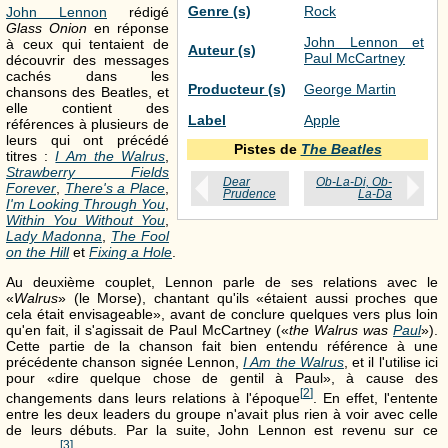
Genre (s)
Rock
John Lennon
rédigé
Glass Onion
en réponse
John Lennon et
à ceux qui tentaient de
Auteur (s)
Paul McCartney
découvrir des messages
cachés dans les
Producteur (s)
George Martin
chansons des Beatles, et
elle contient des
Label
Apple
références à plusieurs de
leurs qui ont précédé
Pistes de
The Beatles
titres :
I Am the Walrus
,
Strawberry Fields
Dear
Ob-La-Di, Ob-
Forever
,
There's a Place
,
Prudence
La-Da
I'm Looking Through You
,
Within You Without You
,
Lady Madonna
,
The Fool
on the Hill
et
Fixing a Hole
.
Au deuxième couplet, Lennon parle de ses relations avec le
«
Walrus
» (le Morse), chantant qu'ils «étaient aussi proches que
cela était envisageable», avant de conclure quelques vers plus loin
qu'en fait, il s'agissait de Paul McCartney («
the Walrus was
Paul
»).
Cette partie de la chanson fait bien entendu référence à une
précédente chanson signée Lennon,
I Am the Walrus
, et il l'utilise ici
pour «dire quelque chose de gentil à Paul», à cause des
[
2
]
changements dans leurs relations à l'époque
. En effet, l'entente
entre les deux leaders du groupe n'avait plus rien à voir avec celle
de leurs débuts. Par la suite, John Lennon est revenu sur ce
[
3
]