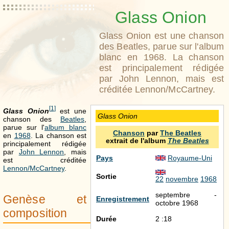
Glass Onion
Glass Onion est une chanson
des Beatles, parue sur l'album
blanc en 1968. La chanson
est principalement rédigée
par John Lennon, mais est
créditée Lennon/McCartney.
[
1
]
Glass Onion
est une
Glass Onion
chanson des
Beatles
,
parue sur l'
album blanc
Chanson
par
The Beatles
en
1968
. La chanson est
extrait de l'album
The Beatles
principalement rédigée
par
John Lennon
, mais
Pays
Royaume-Uni
est créditée
Lennon/McCartney
.
Sortie
22
novembre
1968
septembre -
Genèse et
Enregistrement
octobre 1968
composition
Durée
2 :18